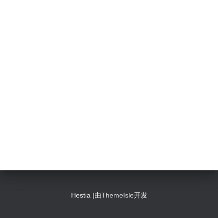
Hestia |由
ThemeIsle
开发